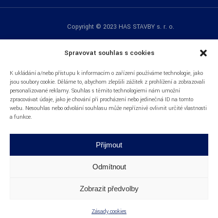
Copyright © 2023 HAS STAVBY s. r. o.
Spravovat souhlas s cookies
K ukládání a/nebo přístupu k informacím o zařízení používáme technologie, jako
jsou soubory cookie. Děláme to, abychom zlepšili zážitek z prohlížení a zobrazovali
personalizované reklamy. Souhlas s těmito technologiemi nám umožní
zpracovávat údaje, jako je chování při procházení nebo jedinečná ID na tomto
webu. Nesouhlas nebo odvolání souhlasu může nepříznivě ovlivnit určité vlastnosti
a funkce.
Přijmout
Odmítnout
Zobrazit předvolby
Zásady cookies