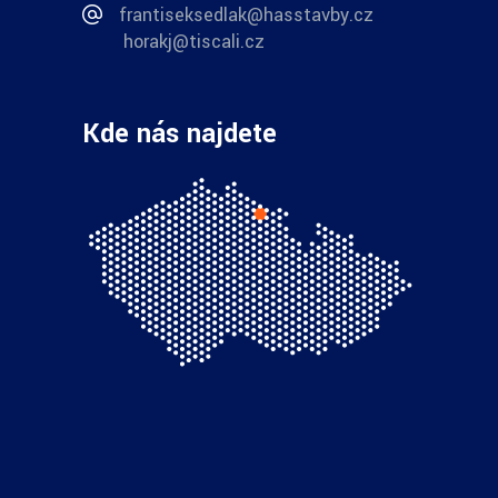
frantiseksedlak@hasstavby.cz
horakj@tiscali.cz
Kde nás najdete