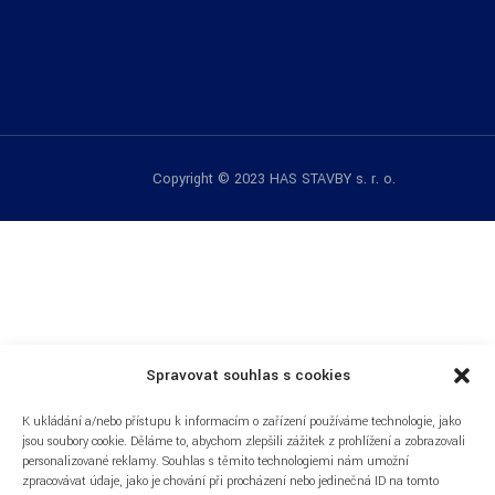
Copyright © 2023 HAS STAVBY s. r. o.
Spravovat souhlas s cookies
K ukládání a/nebo přístupu k informacím o zařízení používáme technologie, jako
jsou soubory cookie. Děláme to, abychom zlepšili zážitek z prohlížení a zobrazovali
personalizované reklamy. Souhlas s těmito technologiemi nám umožní
REZIDENCE SPORT
zpracovávat údaje, jako je chování při procházení nebo jedinečná ID na tomto