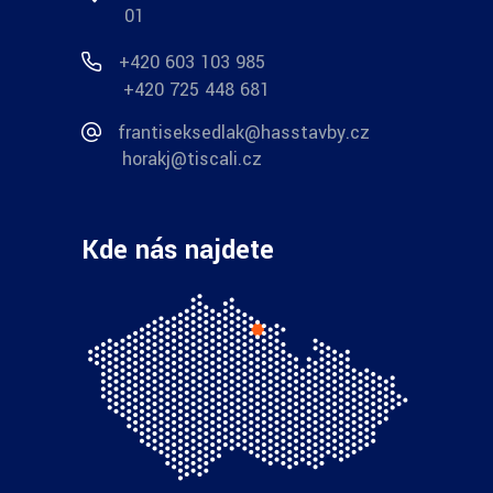
01
+420 603 103 985
+420 725 448 681
frantiseksedlak@hasstavby.cz
horakj@tiscali.cz
Kde nás najdete